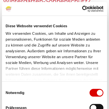
Wintergarten-Sonnenschutz?
Schauen Sie sich doch unsere vielfältigen
Lösungen an – sicher ist auch das Passende
für Sie dabei.
Diese Webseite verwendet Cookies
Wir verwenden Cookies, um Inhalte und Anzeigen zu
Wintergarten-Markisen im Überblick
personalisieren, Funktionen für soziale Medien anbieten
zu können und die Zugriffe auf unsere Website zu
analysieren. Außerdem geben wir Informationen zu Ihrer
Verwendung unserer Website an unsere Partner für
Komfort trifft Technik
soziale Medien, Werbung und Analysen weiter. Unsere
Automatisierte Systeme für
Partner führen diese Informationen möglicherweise mit
weiteren Daten zusammen, die Sie ihnen bereitgestellt
Ihren verglasten Anbau
haben oder die sie im Rahmen Ihrer Nutzung der Dienste
gesammelt haben.
E
Notwendig
i
n
w
Präferenzen