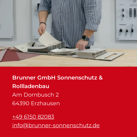
Brunner GmbH Sonnenschutz &
Rollladenbau
Am Dornbusch 2
64390 Erzhausen
+49 6150 82083
info@brunner-sonnenschutz.de