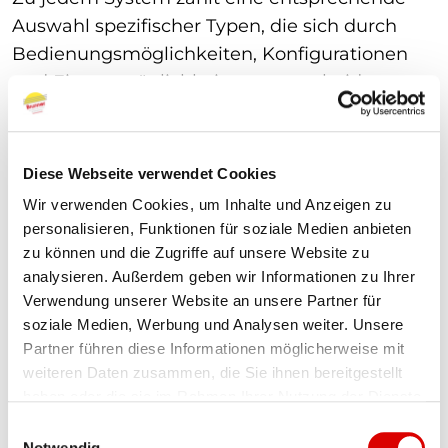
Auswahl spezifischer Typen, die sich durch
Bedienungsmöglichkeiten, Konfigurationen
und Einsatzmöglichkeiten unterscheiden.
Design, perfekte Anpassung , Sicherheit und
Optik ist in jedem Fall gegeben.
Sämtliche Komponenten, Blenden, Kassetten
Diese Webseite verwendet Cookies
und Seitenführungen zeichnen sich durch
Wir verwenden Cookies, um Inhalte und Anzeigen zu
elegantes und dezentes Design aus, welches
personalisieren, Funktionen für soziale Medien anbieten
eine Integration an jegliche Fenster
zu können und die Zugriffe auf unsere Website zu
ermöglicht.
analysieren. Außerdem geben wir Informationen zu Ihrer
Verwendung unserer Website an unsere Partner für
Hochwertige Komponenten
und eine
soziale Medien, Werbung und Analysen weiter. Unsere
zertifizierte Qualität
gewährleisten eine
Partner führen diese Informationen möglicherweise mit
einwandfreie Funktion und machen es zu
weiteren Daten zusammen, die Sie ihnen bereitgestellt
einem attraktiven, erstklassigen Produkt.
haben oder die sie im Rahmen Ihrer Nutzung der Dienste
Sichtbare Komponenten und Profile sind
gesammelt haben.
E
harmonisch aufeinander abgestimmt.
Notwendig