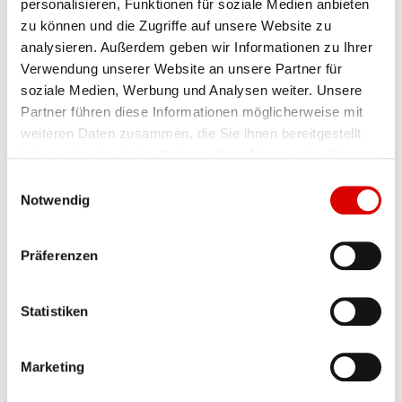
personalisieren, Funktionen für soziale Medien anbieten
zu können und die Zugriffe auf unsere Website zu
analysieren. Außerdem geben wir Informationen zu Ihrer
Verwendung unserer Website an unsere Partner für
soziale Medien, Werbung und Analysen weiter. Unsere
Partner führen diese Informationen möglicherweise mit
Rundverschattungen
weiteren Daten zusammen, die Sie ihnen bereitgestellt
haben oder die sie im Rahmen Ihrer Nutzung der Dienste
Eine
Rundverschattung
gibt es aus Gewebe,
gesammelt haben.
E
Aluminium oder Holz. Statt eckige, lieber
Notwendig
i
runde Fensterformen
in die Fassade
n
w
einzubinden, stellt auch höhere Ansprüche an
Präferenzen
i
eine Rundverschattung als sommerlichen
l
Wärmeschutz dar. Längst sind Zeiten vorbei,
l
Statistiken
in denen sich Gebäudefassaden vollkommen
i
geradlinig präsentieren und üppige, raffinierte
g
Marketing
Vorsprünge oder Rundungen nur Denkmälern
u
n
vorbehalten waren. Erker, runde Mauern oder