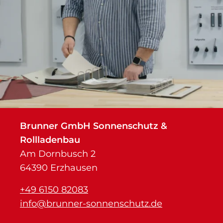
Brunner GmbH Sonnenschutz &
Rollladenbau
Am Dornbusch 2
64390 Erzhausen
+49 6150 82083
info@brunner-sonnenschutz.de