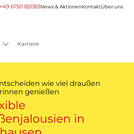
+49 6150 82083
News & Aktionen
Kontakt
Über uns
Karriere
entscheiden wie viel draußen
drinnen genießen
xible
ßenjalousien in
zhausen