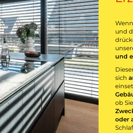
Wenn d
und d
drück
unser
und e
Diese
sich
a
einse
Gebä
ob Sie
Zwec
oder
Schla