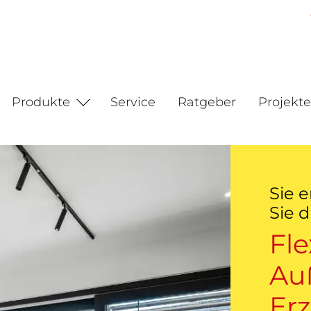
Produkte
Service
Ratgeber
Projekte
Sie 
Sie 
Fle
Au
Er