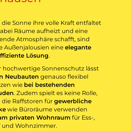
ie Sonne ihre volle Kraft entfaltet
abei Räume aufheizt und eine
ende Atmosphäre schafft, sind
e Außenjalousien eine
elegante
ffiziente Lösung
.
r hochwertige Sonnenschutz lässt
n Neubauten
genauso flexibel
tzen wie
bei bestehenden
uden
. Zudem spielt es keine Rolle,
 die Raffstoren für
gewerbliche
ke
wie Büroräume verwenden
 am privaten Wohnraum
für Ess-,
f und Wohnzimmer.