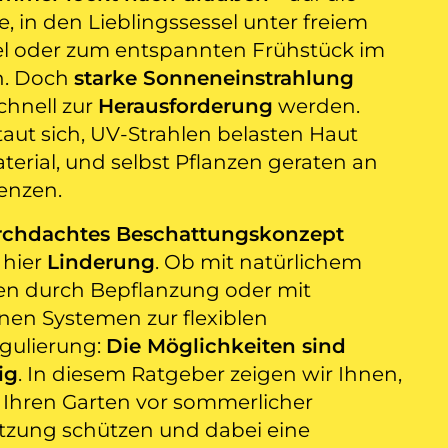
e, in den Lieblingssessel unter freiem
 oder zum entspannten Frühstück im
n. Doch
starke Sonneneinstrahlung
chnell zur
Herausforderung
werden.
taut sich, UV-Strahlen belasten Haut
terial, und selbst Pflanzen geraten an
renzen.
rchdachtes Beschattungskonzept
 hier
Linderung
. Ob mit natürlichem
en durch Bepflanzung oder mit
en Systemen zur flexiblen
egulierung:
Die Möglichkeiten sind
ig
. In diesem Ratgeber zeigen wir Ihnen,
e Ihren Garten vor sommerlicher
tzung schützen und dabei eine