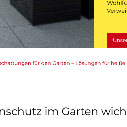
Wohlfü
Verweil
Unse
schattungen für den Garten – Lösungen für heiße
schutz im Garten wich