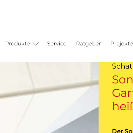
Produkte
Service
Ratgeber
Projekte
Schat
Son
Gar
hei
Der So