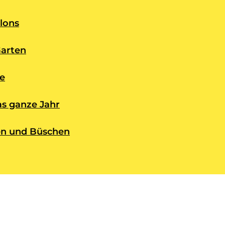
lons
Garten
te
as ganze Jahr
en und Büschen