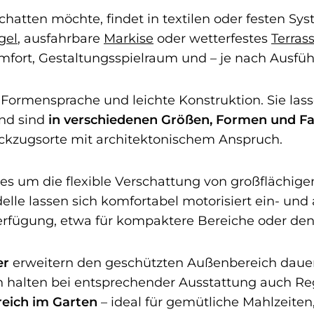
hatten möchte, findet in textilen oder festen Sys
gel
, ausfahrbare
Markise
oder wetterfestes
Terras
mfort, Gestaltungsspielraum und – je nach Ausfü
Formensprache und leichte Konstruktion. Sie las
und sind
in verschiedenen Größen, Formen und Far
Rückzugsorte mit architektonischem Anspruch.
es um die flexible Verschattung von großflächige
le lassen sich komfortabel motorisiert ein- und 
erfügung, etwa für kompaktere Bereiche oder den
er
erweitern den geschützten Außenbereich dauerh
 halten bei entsprechender Ausstattung auch Rege
eich im Garten
– ideal für gemütliche Mahlzeite