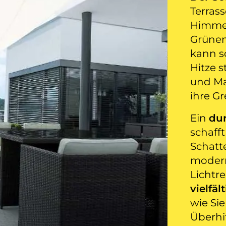
Terrass
Himmel
Grüne
kann s
Hitze s
und Ma
ihre G
Ein
du
schafft
Schatt
modern
Lichtr
vielfält
wie Si
Überhi