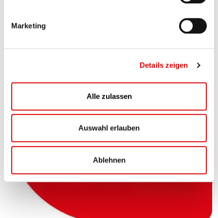
i
g
Marketing
u
n
g
Details zeigen
s
a
u
Alle zulassen
s
w
a
Auswahl erlauben
h
l
Ablehnen