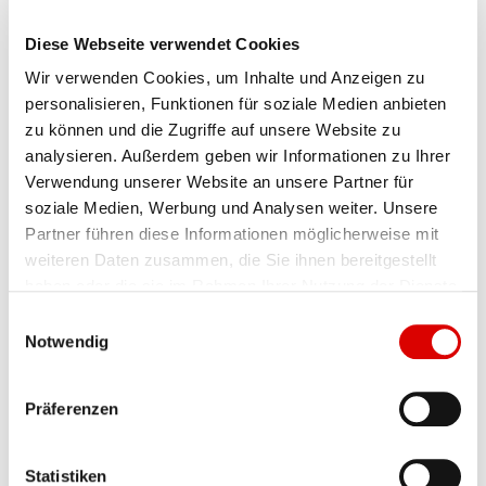
Bauteile
Diese Webseite verwendet Cookies
2 Jahre für elektrische und elektronische
Wir verwenden Cookies, um Inhalte und Anzeigen zu
Bauteile
personalisieren, Funktionen für soziale Medien anbieten
zu können und die Zugriffe auf unsere Website zu
6 Monate für Leuchtmittel, Accus und
analysieren. Außerdem geben wir Informationen zu Ihrer
Batterien.
Verwendung unserer Website an unsere Partner für
soziale Medien, Werbung und Analysen weiter. Unsere
Bei Reparaturarbeiten besteht ein
Partner führen diese Informationen möglicherweise mit
Gewährleistungsanspruch ausschließlich auf
weiteren Daten zusammen, die Sie ihnen bereitgestellt
eingebaute Ersatzteile. Der
haben oder die sie im Rahmen Ihrer Nutzung der Dienste
Gewährleistungszeitraum beträgt hier 2
gesammelt haben.
E
Jahre.
Notwendig
i
n
Abweichende Gewährleistungsfristen sind im
w
Präferenzen
i
Einzelfall schriftlich zu vereinbaren!
l
l
Statistiken