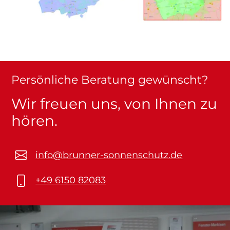
Persönliche Beratung gewünscht?
Wir freuen uns, von Ihnen zu
hören.
info@brunner-sonnenschutz.de
+49 6150 82083