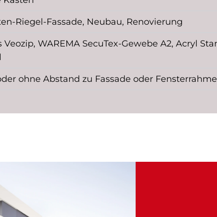
 Kasten
ten-Riegel-Fassade, Neubau, Renovierung
is Veozip, WAREMA SecuTex-Gewebe A2, Acryl Standa
l
oder ohne Abstand zu Fassade oder Fensterrahm