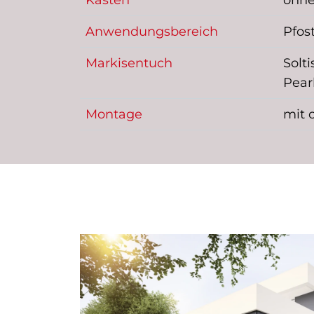
Kasten
ohne
Anwendungsbereich
Pfos
Markisentuch
Solt
Pear
Montage
mit 