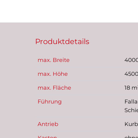
Produktdetails
max. Breite
400
max. Höhe
450
max. Fläche
18 m
Führung
Fall
Schi
Antrieb
Kurb