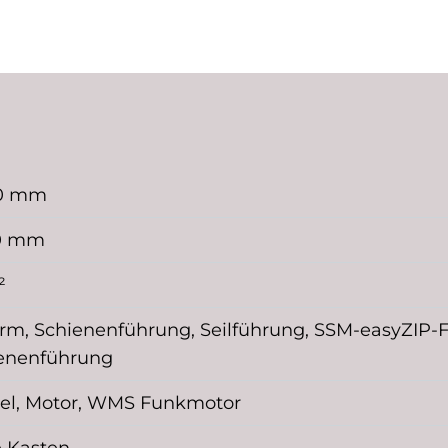
0 mm
0 mm
²
arm, Schienenführung, Seilführung, SSM-easyZIP-
enenführung
el, Motor, WMS Funkmotor