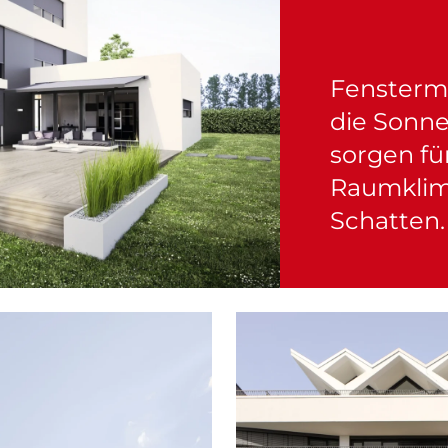
Fensterm
die Sonn
sorgen f
Raumklim
Schatten.