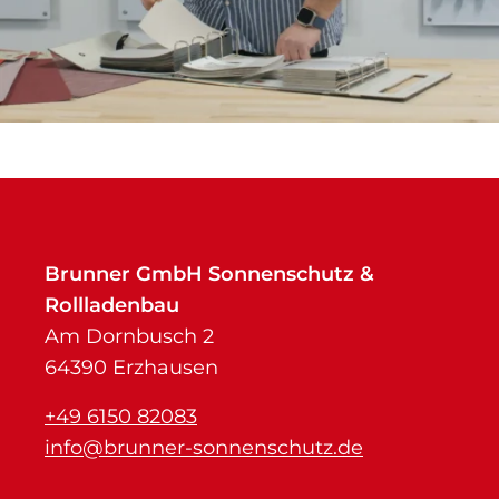
Brunner GmbH Sonnenschutz &
Rollladenbau
Am Dornbusch 2
64390 Erzhausen
+49 6150 82083
info@brunner-sonnenschutz.de