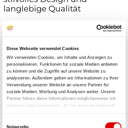
langlebige Qualität
Pergola-Markisen
greifen das
Konstruktionsprinzip der klassischen Pergola
auf. Das an der Fassade angebrachte Modelle
Diese Webseite verwendet Cookies
wird am anderen Ende von zwei
zusätzlichen
Wir verwenden Cookies, um Inhalte und Anzeigen zu
Stützpfeilern
getragen. Da kann es auch
personalisieren, Funktionen für soziale Medien anbieten
schon einmal besonders windig zugehen – die
zu können und die Zugriffe auf unsere Website zu
Pergola-Markisen in Langen halten stand.
analysieren. Außerdem geben wir Informationen zu Ihrer
Verwendung unserer Website an unsere Partner für
Neben ihrer Stabilität überzeugen Sie auch
soziale Medien, Werbung und Analysen weiter. Unsere
anhand ihrer Optik. Ihre besondere Architektur
Partner führen diese Informationen möglicherweise mit
weiteren Daten zusammen, die Sie ihnen bereitgestellt
greift die des Hauses auf und sorgt somit für
haben oder die sie im Rahmen Ihrer Nutzung der Dienste
einen harmonischen Anschluss. Der Fantasie
gesammelt haben.
E
sind bei der Gestaltung praktisch keine
Notwendig
i