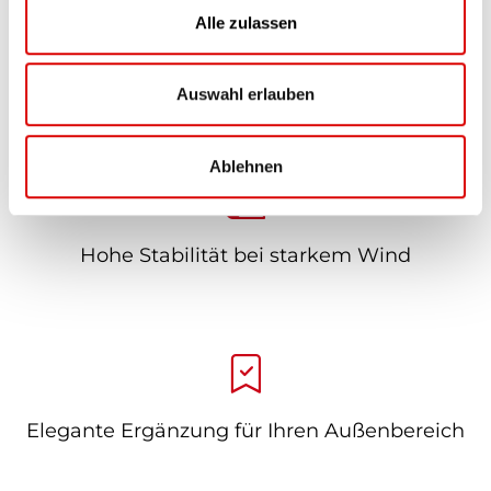
u
Alle zulassen
s
w
Wetterfester und regensicherer Stoff
a
Auswahl erlauben
h
l
Ablehnen
Hohe Stabilität bei starkem Wind
Elegante Ergänzung für Ihren Außenbereich