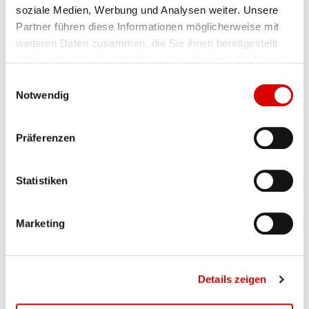
soziale Medien, Werbung und Analysen weiter. Unsere
Partner führen diese Informationen möglicherweise mit
weiteren Daten zusammen, die Sie ihnen bereitgestellt
haben oder die sie im Rahmen Ihrer Nutzung der Dienste
gesammelt haben.
E
Notwendig
i
n
w
Weinor Markisen
Präferenzen
i
Produktdetails
l
l
Statistiken
i
g
Vorteile unserer
Marketing
u
Pergolamarkisen
n
g
Details zeigen
s
a