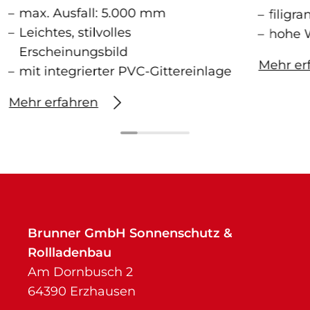
max. Ausfall: 5.000 mm
filigr
Leichtes, stilvolles
hohe W
Erscheinungsbild
Mehr er
mit integrierter PVC-Gittereinlage
Mehr erfahren
Brunner GmbH Sonnenschutz &
Rollladenbau
Am Dornbusch 2
64390 Erzhausen