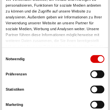
personalisieren, Funktionen für soziale Medien anbieten
zu können und die Zugriffe auf unsere Website zu
analysieren. Außerdem geben wir Informationen zu Ihrer
Verwendung unserer Website an unsere Partner für
soziale Medien, Werbung und Analysen weiter. Unsere
Partner führen diese Informationen möglicherweise mit
weiteren Daten zusammen, die Sie ihnen bereitgestellt
haben oder die sie im Rahmen Ihrer Nutzung der Dienste
gesammelt haben.
E
Notwendig
i
n
w
Präferenzen
i
l
l
Statistiken
i
g
Marketing
u