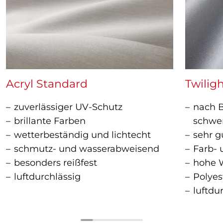
Acryl Standard
Twiligh
zuverlässiger UV-Schutz
nach Ba
brillante Farben
schwe
wetterbeständig und lichtecht
sehr g
schmutz- und wasserabweisend
Farb- 
besonders reißfest
hohe W
luftdurchlässig
Polye
luftdu