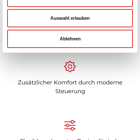
s
w
a
Auswahl erlauben
h
Hochwertige Stoffe mit umfangreicher
l
Farbauswahl
Ablehnen
Zusätzlicher Komfort durch moderne
Steuerung