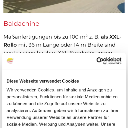
Baldachine
Maßanfertigungen bis zu 100 m² z. B.
als XXL-
Rollo
mit 36 m Länge oder 14 m Breite sind
heute schon baubar. XXL-Sonderlösungen
können Werbeträger, Raumteiler,
Schallabsorber oder einfach nur ein Sicht- bzw.
Sonnenschutz in völlig neuen Dimensionen
Diese Webseite verwendet Cookies
sein. Auch asymmetrische oder gebogene
Wir verwenden Cookies, um Inhalte und Anzeigen zu
Fenster lassen sich mit den XXL-
personalisieren, Funktionen für soziale Medien anbieten
Sonderlösungen ausstatten. Wir entwickeln
zu können und die Zugriffe auf unsere Website zu
für Ihre Glasflächen ideale Lösungen, so dass
analysieren. Außerdem geben wir Informationen zu Ihrer
auch bei schwierigen Situationen ein
Verwendung unserer Website an unsere Partner für
maximaler Hitze-, Blend- und Sonnenschutz
soziale Medien, Werbung und Analysen weiter. Unsere