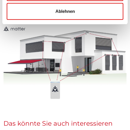
l
App oder Sprachbefehl.
Ablehnen
Das könnte Sie auch interessieren