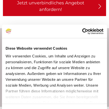
Jetzt unverbindliches Angebot
anfordern!
Produktdetails
Diese Webseite verwendet Cookies
Sendefrequenz
Wir verwenden Cookies, um Inhalte und Anzeigen zu
2,4 GHz
personalisieren, Funktionen für soziale Medien anbieten
zu können und die Zugriffe auf unsere Website zu
Steuerungsfunktionen
analysieren. Außerdem geben wir Informationen zu Ihrer
Automation abhängig von der gewählten
Verwendung unserer Website an unsere Partner für
soziale Medien, Werbung und Analysen weiter. Unsere
Matter Zentrale (Apple Home, Amazon Alexa,
Partner führen diese Informationen möglicherweise mit
Google Home, Samsung Smart-Things)
weiteren Daten zusammen, die Sie ihnen bereitgestellt
haben oder die sie im Rahmen Ihrer Nutzung der Dienste
gesammelt haben.