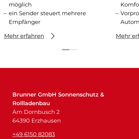
möglich
Komfo
ein Sender steuert mehrere
Vorpr
Empfänger
Autom
Mehr erfahren
Mehr er
Brunner GmbH Sonnenschutz &
Rollladenbau
Am Dornbusch 2
64390 Erzhausen
+49 6150 82083