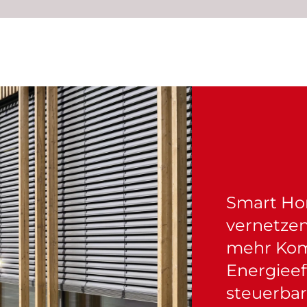
Smart Ho
vernetzen
mehr Komf
Energieeff
steuerbar