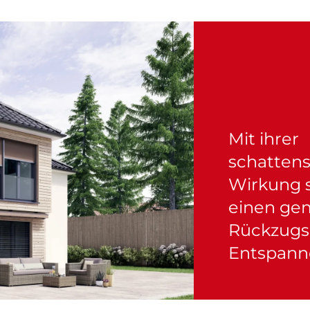
Mit ihrer
schatten
Wirkung 
einen ge
Rückzugs
Entspanne