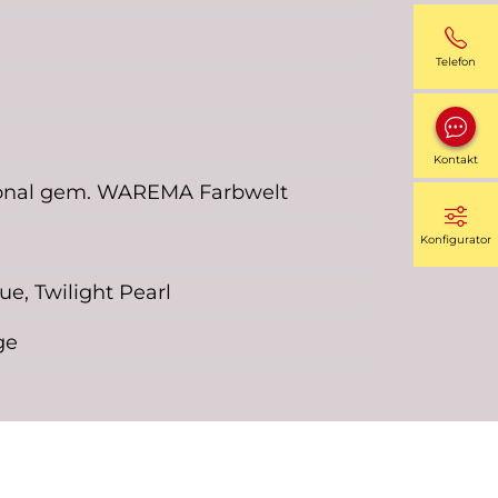
Telefon
Kontakt
tional gem. WAREMA Farbwelt
Konfigurator
lue, Twilight Pearl
ge