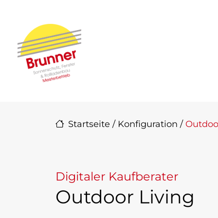
Direkt zur Top-Navigation
Direkt zur Hauptnavigation
Zum Inhalt springen
Direkt zum Footer
Hauptnavigation
Startseite
/
Konfiguration
/
Outdoo
Digitaler Kaufberater
Outdoor Living